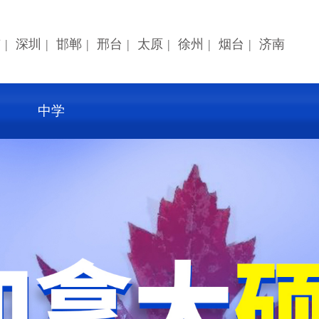
京
|
深圳
|
邯郸
|
邢台
|
太原
|
徐州
|
烟台
|
济南
中学