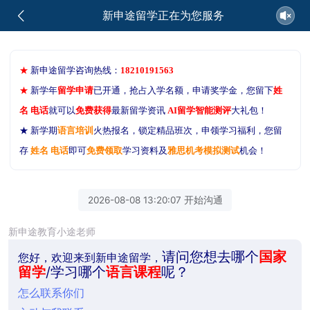
新申途留学正在为您服务
★
新申途留学咨询热线：
18210191563
★
新学年
留学申请
已开通，抢占入学名额，申请奖学金，您留下
姓
名 电话
就可以
免费获得
最新留学资讯
AI留学智能测评
大礼包！
★ 新学期
语言培训
火热报名，锁定精品班次，申领学习福利，您留
存
姓名 电话
即可
免费领取
学习资料及
雅思机考模拟测试
机会！
2026-08-08 13:20:07 开始沟通
新申途教育小途老师
请问您想去哪个
国家
您好，欢迎来到新申途留学，
留学
/学习哪个
语言课程
呢？
怎么联系你们