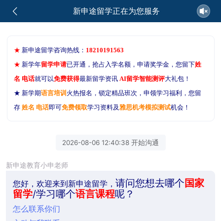
新申途留学正在为您服务
★
新申途留学咨询热线：
18210191563
★
新学年
留学申请
已开通，抢占入学名额，申请奖学金，您留下
姓
名 电话
就可以
免费获得
最新留学资讯
AI留学智能测评
大礼包！
★ 新学期
语言培训
火热报名，锁定精品班次，申领学习福利，您留
存
姓名 电话
即可
免费领取
学习资料及
雅思机考模拟测试
机会！
2026-08-06 12:40:38 开始沟通
新申途教育小申老师
请问您想去哪个
国家
您好，欢迎来到新申途留学，
留学
/学习哪个
语言课程
呢？
怎么联系你们