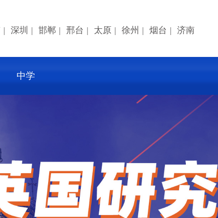
京
|
深圳
|
邯郸
|
邢台
|
太原
|
徐州
|
烟台
|
济南
中学