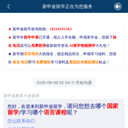
新申途留学正在为您服务
★
新申途留学咨询热线：
18210191563
★
新学年
留学申请
已开通，抢占入学名额，申请奖学金，您留下
姓
名 电话
就可以
免费获得
最新留学资讯
AI留学智能测评
大礼包！
★ 新学期
语言培训
火热报名，锁定精品班次，申领学习福利，您留
存
姓名 电话
即可
免费领取
学习资料及
雅思机考模拟测试
机会！
2026-08-09 02:34:11 开始沟通
新申途教育小途老师
请问您想去哪个
国家
您好，欢迎来到新申途留学，
留学
/学习哪个
语言课程
呢？
怎么联系你们