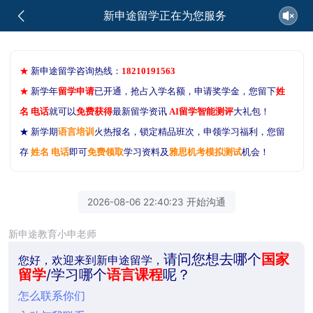
新申途留学正在为您服务
★
新申途留学咨询热线：
18210191563
★
新学年
留学申请
已开通，抢占入学名额，申请奖学金，您留下
姓
名 电话
就可以
免费获得
最新留学资讯
AI留学智能测评
大礼包！
★ 新学期
语言培训
火热报名，锁定精品班次，申领学习福利，您留
存
姓名 电话
即可
免费领取
学习资料及
雅思机考模拟测试
机会！
2026-08-06 22:40:23 开始沟通
新申途教育小申老师
请问您想去哪个
国家
您好，欢迎来到新申途留学，
留学
/学习哪个
语言课程
呢？
怎么联系你们