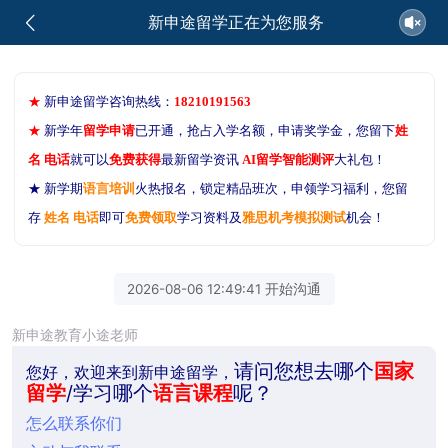
新申途留学正在为您服务
★
新申途留学咨询热线：
18210191563
★
新学年
留学申请
已开通，抢占入学名额，申请奖学金，您留下
姓
名 电话
就可以
免费获得
最新留学资讯
AI留学智能测评
大礼包！
★ 新学期
语言培训
火热报名，锁定精品班次，申领学习福利，您留
存
姓名 电话
即可
免费领取
学习资料及
雅思机考模拟测试
机会！
2026-08-06 12:49:41 开始沟通
新申途教育小途老师
请问您想去哪个
国家
您好，欢迎来到新申途留学，
留学
/学习哪个
语言课程
呢？
怎么联系你们