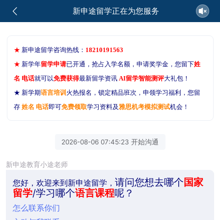
新申途留学正在为您服务
★
新申途留学咨询热线：
18210191563
★
新学年
留学申请
已开通，抢占入学名额，申请奖学金，您留下
姓
名 电话
就可以
免费获得
最新留学资讯
AI留学智能测评
大礼包！
★ 新学期
语言培训
火热报名，锁定精品班次，申领学习福利，您留
存
姓名 电话
即可
免费领取
学习资料及
雅思机考模拟测试
机会！
2026-08-06 07:45:23 开始沟通
新申途教育小途老师
请问您想去哪个
国家
您好，欢迎来到新申途留学，
留学
/学习哪个
语言课程
呢？
怎么联系你们