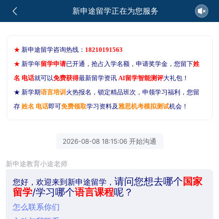
新申途留学正在为您服务
★
新申途留学咨询热线：
18210191563
★
新学年
留学申请
已开通，抢占入学名额，申请奖学金，您留下
姓
名 电话
就可以
免费获得
最新留学资讯
AI留学智能测评
大礼包！
★ 新学期
语言培训
火热报名，锁定精品班次，申领学习福利，您留
存
姓名 电话
即可
免费领取
学习资料及
雅思机考模拟测试
机会！
2026-08-08 18:15:06 开始沟通
新申途教育小途老师
请问您想去哪个
国家
您好，欢迎来到新申途留学，
留学
/学习哪个
语言课程
呢？
怎么联系你们