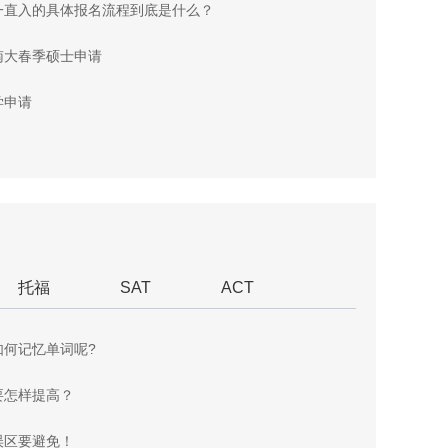
一直入的具体报名流程到底是什么？
南大春季硕士申请
学申请
托福
SAT
ACT
如何记忆单词呢?
要怎样提高？
误区要避免！