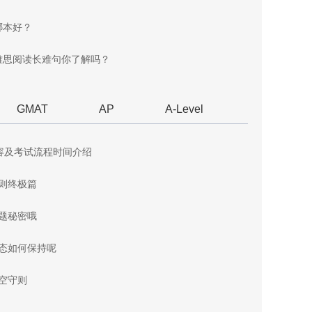
哪本好？
雅思阅读长难句你了解吗？
GMAT
AP
A-Level
容及考试流程时间介绍
原则终极篇
答题秘密哦
心态如何保持呢
填空守则