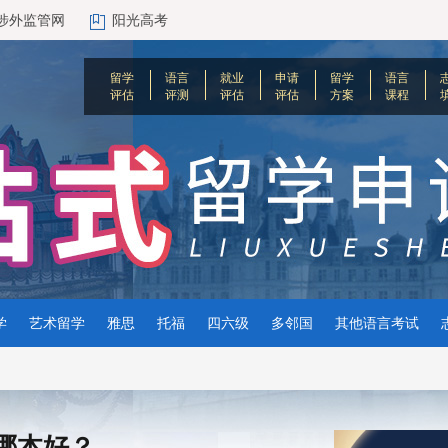
涉外监管网
阳光高考
留学
语言
就业
申请
留学
语言
评估
评测
评估
评估
方案
课程
学
艺术留学
雅思
托福
四六级
多邻国
其他语言考试
哪本好？