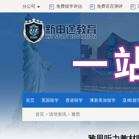
分公司
免费留学评估
免费语言测评
首页
英国留学
香港留学
澳新美加留学
亚/欧留
首页
>
语培资讯
>
雅思
雅思听力教材