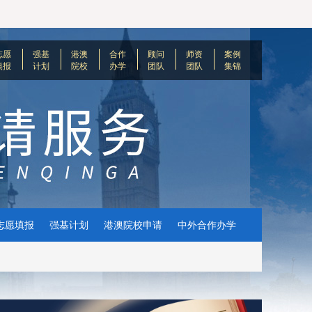
志愿
强基
港澳
合作
顾问
师资
案例
填报
计划
院校
办学
团队
团队
集锦
志愿填报
强基计划
港澳院校申请
中外合作办学