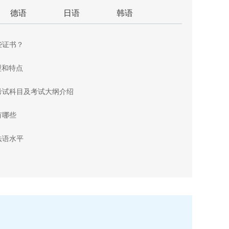
德语
日语
韩语
些证书？
型和特点
考试科目及考试大纲介绍
有哪些
法语水平