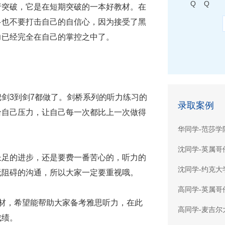
Q Q
行突破，它是在短期突破的一本好教材。在
多也不要打击自己的自信心，因为接受了黑
力已经完全在自己的掌控之中了。
3到剑7都做了。剑桥系列的听力练习的
录取案例
给自己压力，让自己每一次都比上一次做得
华同学-范莎学
沈同学-英属哥
足的进步，还是要费一番苦心的，听力的
沈同学-约克大
无阻碍的沟通，所以大家一定要重视哦。
高同学-英属哥
材，希望能帮助大家备考雅思听力，在此
高同学-麦吉尔
成绩。