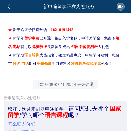
新申途留学正在为您服务
★
新申途留学咨询热线：
18210191563
★
新学年
留学申请
已开通，抢占入学名额，申请奖学金，您留下
姓
名 电话
就可以
免费获得
最新留学资讯
AI留学智能测评
大礼包！
★ 新学期
语言培训
火热报名，锁定精品班次，申领学习福利，您留
存
姓名 电话
即可
免费领取
学习资料及
雅思机考模拟测试
机会！
2026-08-07 11:29:24 开始沟通
新申途教育小途老师
请问您想去哪个
国家
您好，欢迎来到新申途留学，
留学
/学习哪个
语言课程
呢？
怎么联系你们