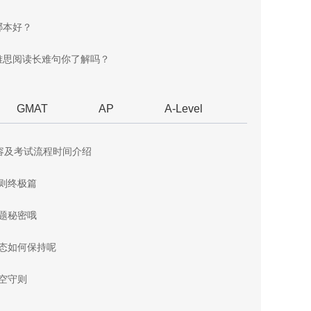
哪本好？
雅思阅读长难句你了解吗？
GMAT
AP
A-Level
容及考试流程时间介绍
原则终极篇
答题秘密哦
心态如何保持呢
填空守则