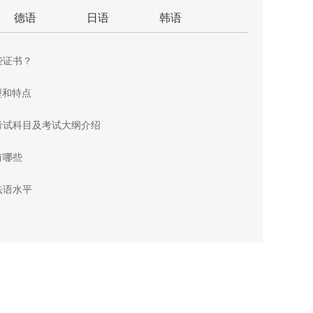
德语
日语
韩语
些证书？
型和特点
考试科目及考试大纲介绍
有哪些
法语水平