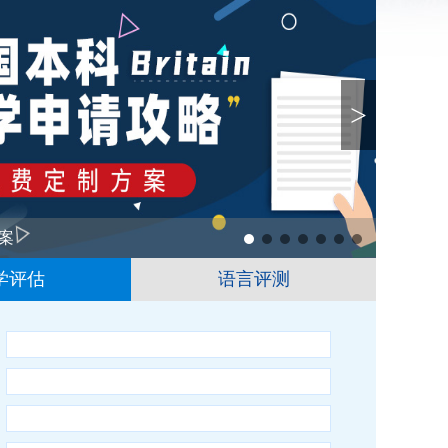
>
案
1
2
3
4
5
6
学评估
语言评测