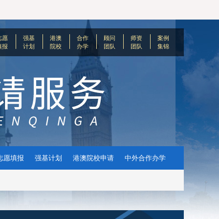
志愿
强基
港澳
合作
顾问
师资
案例
填报
计划
院校
办学
团队
团队
集锦
志愿填报
强基计划
港澳院校申请
中外合作办学