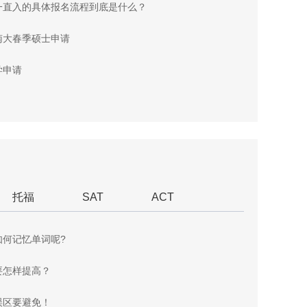
一直入的具体报名流程到底是什么？
南大春季硕士申请
学申请
托福
SAT
ACT
如何记忆单词呢?
要怎样提高？
误区要避免！