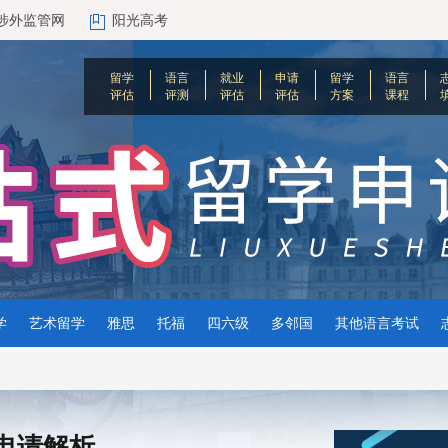
涉外监管网
阳光高考
留学
语言
就业
申请
留学
语言
评估
评测
评估
评估
方案
课程
学
艺术留学
雅思
托福
四六级
多邻国
其他语言考试
申请解析