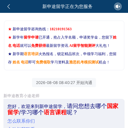
新申途留学正在为您服务
★
新申途留学咨询热线：
18210191563
★
新学年
留学申请
已开通，抢占入学名额，申请奖学金，您留下
姓
名 电话
就可以
免费获得
最新留学资讯
AI留学智能测评
大礼包！
★ 新学期
语言培训
火热报名，锁定精品班次，申领学习福利，您留
存
姓名 电话
即可
免费领取
学习资料及
雅思机考模拟测试
机会！
2026-08-08 08:40:27 开始沟通
新申途教育小途老师
请问您想去哪个
国家
您好，欢迎来到新申途留学，
留学
/学习哪个
语言课程
呢？
怎么联系你们