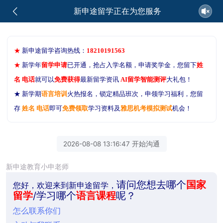
新申途留学正在为您服务
★
新申途留学咨询热线：
18210191563
★
新学年
留学申请
已开通，抢占入学名额，申请奖学金，您留下
姓
名 电话
就可以
免费获得
最新留学资讯
AI留学智能测评
大礼包！
★ 新学期
语言培训
火热报名，锁定精品班次，申领学习福利，您留
存
姓名 电话
即可
免费领取
学习资料及
雅思机考模拟测试
机会！
2026-08-08 13:16:47 开始沟通
新申途教育小申老师
请问您想去哪个
国家
您好，欢迎来到新申途留学，
留学
/学习哪个
语言课程
呢？
怎么联系你们