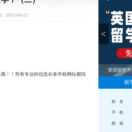
：2022-09-22
<
英国留学方
忽视！！所有专业的信息在各学校网站都找
留
姓 名
手 机
邮 箱