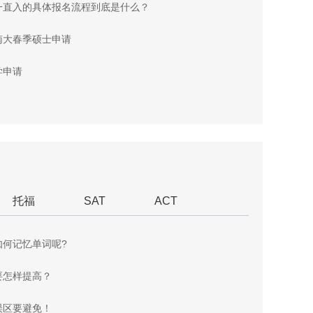
一直入的具体报名流程到底是什么？
南大春季硕士申请
学申请
托福
SAT
ACT
如何记忆单词呢?
要怎样提高？
误区要避免！