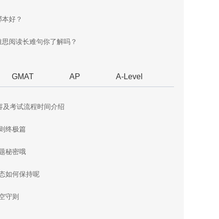
哪本好？
雅思阅读长难句你了解吗？
GMAT
AP
A-Level
容及考试流程时间介绍
原则终极篇
答题秘密哦
心态如何保持呢
填空守则