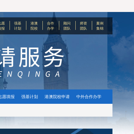
志愿
强基
港澳
合作
顾问
师资
案例
填报
计划
院校
办学
团队
团队
集锦
志愿填报
强基计划
港澳院校申请
中外合作办学