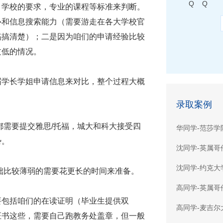
Q Q
，学校的要求，专业的课程等标准来判断。
心和信息搜索能力（需要游走在各大学校官
搞搞清楚）；二是因为咱们的申请经验比较
过低的情况。
届学长学姐申请信息来对比，整个过程大概
录取案例
都需要提交雅思/托福，城大和科大接受四
华同学-范莎学
势。
沈同学-英属哥
沈同学-约克大
础比较薄弱的需要花更长的时间来准备。
高同学-英属哥
要包括咱们的在读证明（毕业生提供双
高同学-麦吉尔
证书这些，需要自己跑教务处盖章，但一般