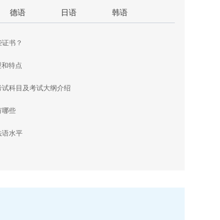
德语
日语
韩语
些证书？
型和特点
考试科目及考试大纲介绍
有哪些
法语水平