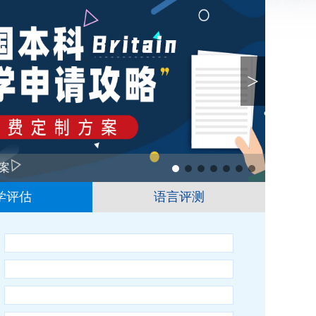
>
案
1
2
3
4
5
6
学评估
语言评测