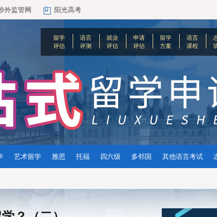
涉外监管网
阳光高考
留学
语言
就业
申请
留学
语言
评估
评测
评估
评估
方案
课程
学
艺术留学
雅思
托福
四六级
多邻国
其他语言考试
留学？（二）