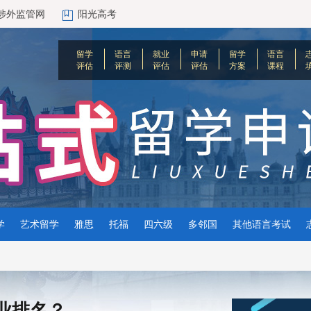
涉外监管网
阳光高考
留学
语言
就业
申请
留学
语言
评估
评测
评估
评估
方案
课程
学
艺术留学
雅思
托福
四六级
多邻国
其他语言考试
业排名？