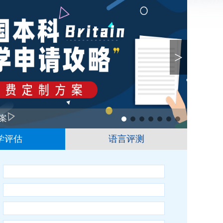
>
案
1
2
3
4
5
6
学评估
语言评测