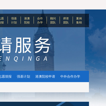
志愿
强基
港澳
合作
顾问
师资
案例
填报
计划
院校
办学
团队
团队
集锦
志愿填报
强基计划
港澳院校申请
中外合作办学