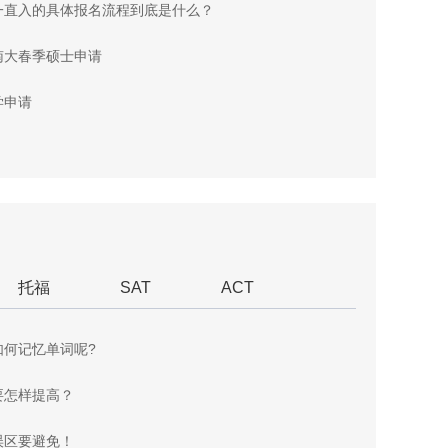
一直入的具体报名流程到底是什么？
南大春季硕士申请
学申请
托福
SAT
ACT
如何记忆单词呢?
要怎样提高？
误区要避免！