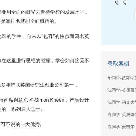
Q Q
需要用全面的眼光去看待学校的发展水平，
不是靠排名就能全面概括的。
地区的学生，向来以“包容”的特点而闻名英
够在这里进行思维的碰撞，学会如何接受不
录取案例
华同学-范莎学
续多年蝉联英国研究生创业公司第一，
沈同学-英属哥
首席创意总监-Simon Kneen，产品设计
沈同学-约克大
ond在内的一系列名人志士。
高同学-英属哥
不可不说的一大优势。
高同学-麦吉尔