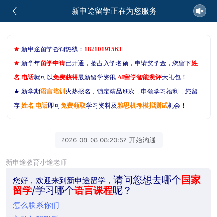
新申途留学正在为您服务
★
新申途留学咨询热线：
18210191563
★
新学年
留学申请
已开通，抢占入学名额，申请奖学金，您留下
姓
名 电话
就可以
免费获得
最新留学资讯
AI留学智能测评
大礼包！
★ 新学期
语言培训
火热报名，锁定精品班次，申领学习福利，您留
存
姓名 电话
即可
免费领取
学习资料及
雅思机考模拟测试
机会！
2026-08-08 08:20:57 开始沟通
新申途教育小途老师
请问您想去哪个
国家
您好，欢迎来到新申途留学，
留学
/学习哪个
语言课程
呢？
怎么联系你们