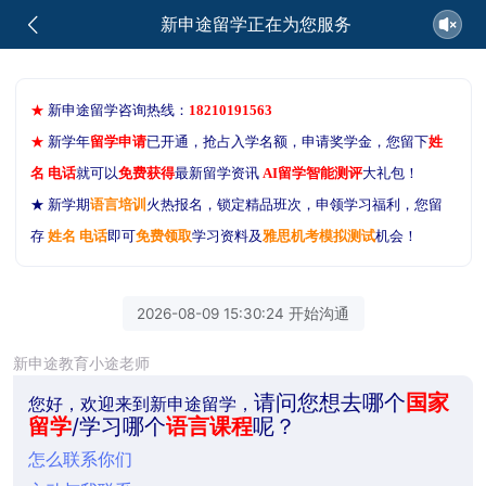
新申途留学正在为您服务
★
新申途留学咨询热线：
18210191563
★
新学年
留学申请
已开通，抢占入学名额，申请奖学金，您留下
姓
名 电话
就可以
免费获得
最新留学资讯
AI留学智能测评
大礼包！
★ 新学期
语言培训
火热报名，锁定精品班次，申领学习福利，您留
存
姓名 电话
即可
免费领取
学习资料及
雅思机考模拟测试
机会！
2026-08-09 15:30:24 开始沟通
新申途教育小途老师
请问您想去哪个
国家
您好，欢迎来到新申途留学，
留学
/学习哪个
语言课程
呢？
怎么联系你们