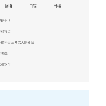
德语
日语
韩语
些证书？
型和特点
考试科目及考试大纲介绍
有哪些
法语水平