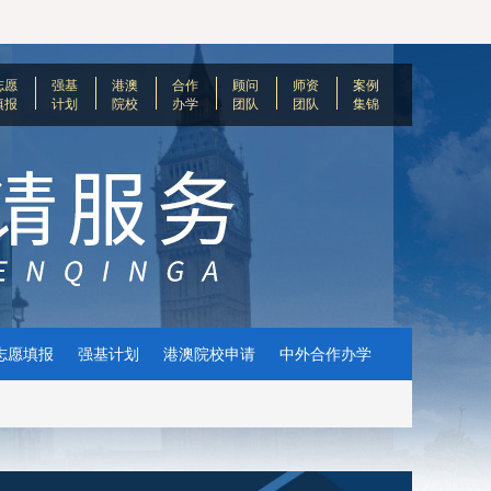
志愿
强基
港澳
合作
顾问
师资
案例
填报
计划
院校
办学
团队
团队
集锦
志愿填报
强基计划
港澳院校申请
中外合作办学