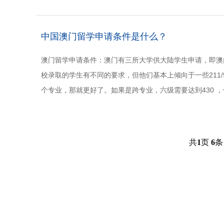
40年的发展，为......
中国澳门留学申请条件是什么？
澳门留学申请条件：澳门有三所大学供大陆学生申请，即澳
校录取的学生有不同的要求，但他们基本上倾向于一些211
个专业，那就更好了。如果是跨专业，六级需要达到430 
研究课程的申请，包括硕......
共
1
页
6
条