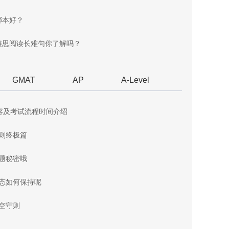
哪本好？
雅思阅读长难句你了解吗？
GMAT
AP
A-Level
容及考试流程时间介绍
原则终极篇
答题秘密哦
心态如何保持呢
填空守则