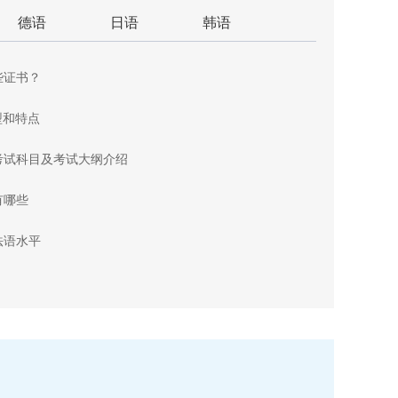
德语
日语
韩语
些证书？
型和特点
考试科目及考试大纲介绍
有哪些
法语水平