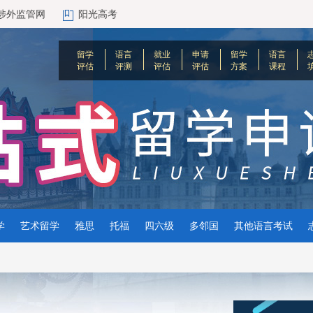
涉外监管网
阳光高考
留学
语言
就业
申请
留学
语言
评估
评测
评估
评估
方案
课程
学
艺术留学
雅思
托福
四六级
多邻国
其他语言考试