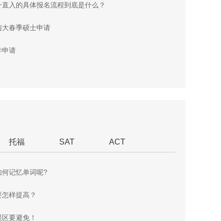
一直入的具体报名流程到底是什么？
南大春季硕士申请
学申请
托福
SAT
ACT
如何记忆单词呢?
要怎样提高？
误区要避免！