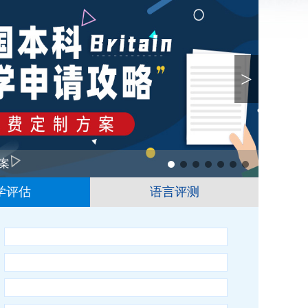
>
案
1
2
3
4
5
6
学评估
语言评测