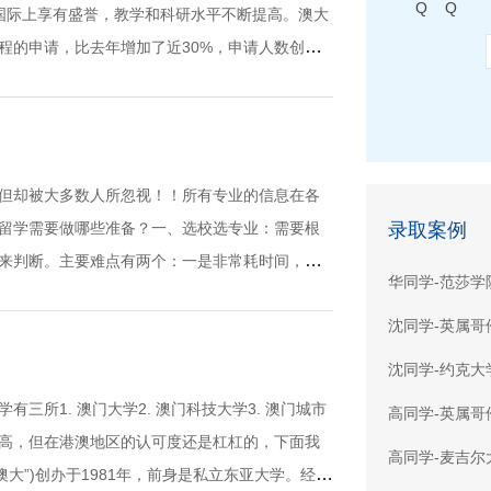
Q Q
国际上享有盛誉，教学和科研水平不断提高。澳大
学位课程的申请，比去年增加了近30%，申请人数创下
但却被大多数人所忽视！！所有专业的信息在各
留学需要做哪些准备？一、选校选专业：需要根
录取案例
来判断。主要难点有两个：一是非常耗时间，考
华同学-范莎学
沈同学-英属哥
沈同学-约克大
所1. 澳门大学2. 澳门科技大学3. 澳门城市
高同学-英属哥
高，但在港澳地区的认可度还是杠杠的，下面我
高同学-麦吉尔
大”)创办于1981年，前身是私立东亚大学。经过