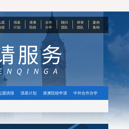
志愿
强基
港澳
合作
顾问
师资
案例
填报
计划
院校
办学
团队
团队
集锦
志愿填报
强基计划
港澳院校申请
中外合作办学