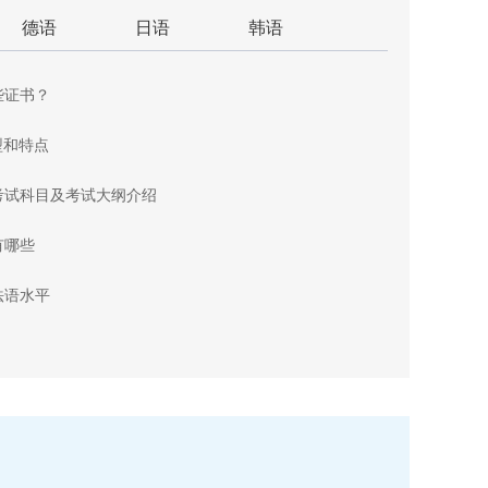
德语
日语
韩语
些证书？
型和特点
考试科目及考试大纲介绍
有哪些
法语水平