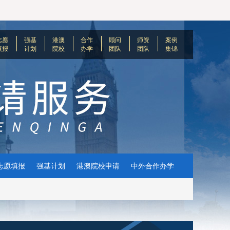
志愿
强基
港澳
合作
顾问
师资
案例
填报
计划
院校
办学
团队
团队
集锦
志愿填报
强基计划
港澳院校申请
中外合作办学