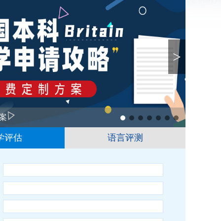
>
案
1
2
3
4
5
6
学评估
语言评测