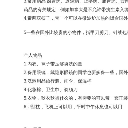
3.常用药品 感冒药、退烧药、止疼药、肠胃药、
药品的有关规定，例如加拿大是不允许带抗生素入
4.带两双筷子，带一个可以在微波炉加热的饭盒国
5一些在国外比较贵的小物件，指甲刀剪刀、针线包
个人物品
1.内衣、袜子带足够换洗的量
2.备用眼镜，戴隐形眼镜的同学也要多备一些，国
3.洗漱用品旅行装、雨伞、保温杯
4.化妆棉、卫生巾、剃须刀
5.衣物，秋衣秋裤什么的，有需要的可以带一套正装
6.U型枕，飞机上可以用，平时中午休息也可以用