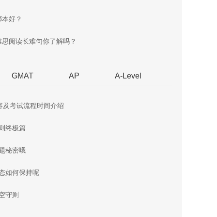
哪本好？
雅思阅读长难句你了解吗？
GMAT
AP
A-Level
容及考试流程时间介绍
原则终极篇
答题秘密哦
心态如何保持呢
填空守则