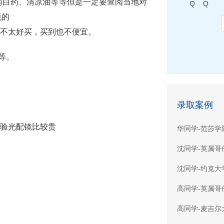
云南白药、清凉油等等但是一定要查阅当地对
Q Q
境的
外不太好买，买到也不便宜。
等。
录取案例
外验光配镜比较贵
华同学-范莎学
沈同学-英属哥
沈同学-约克大
高同学-英属哥
高同学-麦吉尔