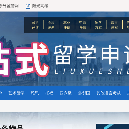
涉外监管网
阳光高考
留学
语言
就业
申请
留学
语言
评估
评测
评估
评估
方案
课程
学
艺术留学
雅思
托福
四六级
多邻国
其他语言考试
必备物品