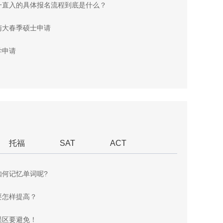
一直入的具体报名流程到底是什么？
南大春季硕士申请
学申请
托福
SAT
ACT
如何记忆单词呢?
要怎样提高？
误区要避免！