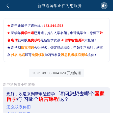
新申途留学正在为您服务
★
新申途留学咨询热线：
18210191563
★
新学年
留学申请
已开通，抢占入学名额，申请奖学金，您留下
姓
名 电话
就可以
免费获得
最新留学资讯
AI留学智能测评
大礼包！
★ 新学期
语言培训
火热报名，锁定精品班次，申领学习福利，您留
存
姓名 电话
即可
免费领取
学习资料及
雅思机考模拟测试
机会！
2026-08-08 10:41:20 开始沟通
新申途教育小申老师
请问您想去哪个
国家
您好，欢迎来到新申途留学，
留学
/学习哪个
语言课程
呢？
怎么联系你们