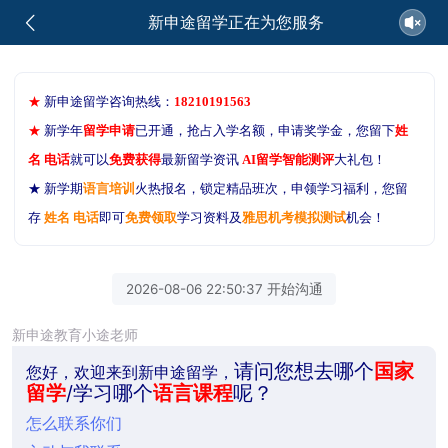
新申途留学正在为您服务
★
新申途留学咨询热线：
18210191563
★
新学年
留学申请
已开通，抢占入学名额，申请奖学金，您留下
姓
名 电话
就可以
免费获得
最新留学资讯
AI留学智能测评
大礼包！
★ 新学期
语言培训
火热报名，锁定精品班次，申领学习福利，您留
存
姓名 电话
即可
免费领取
学习资料及
雅思机考模拟测试
机会！
2026-08-06 22:50:37 开始沟通
新申途教育小途老师
请问您想去哪个
国家
您好，欢迎来到新申途留学，
留学
/学习哪个
语言课程
呢？
怎么联系你们