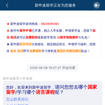
新申途留学正在为您服务
★
新申途留学咨询热线：
18210191563
★
新学年
留学申请
已开通，抢占入学名额，申请奖学金，您留下
姓
名 电话
就可以
免费获得
最新留学资讯
AI留学智能测评
大礼包！
★ 新学期
语言培训
火热报名，锁定精品班次，申领学习福利，您留
存
姓名 电话
即可
免费领取
学习资料及
雅思机考模拟测试
机会！
2026-08-08 19:07:07 开始沟通
新申途教育小申老师
请问您想去哪个
国家
您好，欢迎来到新申途留学，
留学
/学习哪个
语言课程
呢？
怎么联系你们