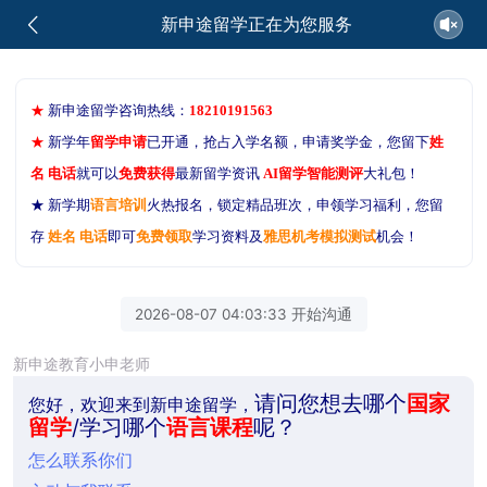
新申途留学正在为您服务
★
新申途留学咨询热线：
18210191563
★
新学年
留学申请
已开通，抢占入学名额，申请奖学金，您留下
姓
名 电话
就可以
免费获得
最新留学资讯
AI留学智能测评
大礼包！
★ 新学期
语言培训
火热报名，锁定精品班次，申领学习福利，您留
存
姓名 电话
即可
免费领取
学习资料及
雅思机考模拟测试
机会！
2026-08-07 04:03:33 开始沟通
新申途教育小申老师
请问您想去哪个
国家
您好，欢迎来到新申途留学，
留学
/学习哪个
语言课程
呢？
怎么联系你们