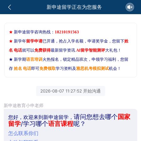
新申途留学正在为您服务
★
新申途留学咨询热线：
18210191563
★
新学年
留学申请
已开通，抢占入学名额，申请奖学金，您留下
姓
名 电话
就可以
免费获得
最新留学资讯
AI留学智能测评
大礼包！
★ 新学期
语言培训
火热报名，锁定精品班次，申领学习福利，您留
存
姓名 电话
即可
免费领取
学习资料及
雅思机考模拟测试
机会！
2026-08-07 11:27:52 开始沟通
新申途教育小申老师
请问您想去哪个
国家
您好，欢迎来到新申途留学，
留学
/学习哪个
语言课程
呢？
怎么联系你们